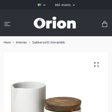
Inkl. moms
Hem
Interiør
Sukkersett i keramikk